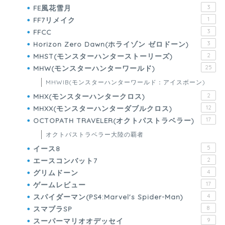
FE風花雪月
3
FF7リメイク
1
FFCC
3
Horizon Zero Dawn(ホライゾン ゼロドーン)
3
MHST(モンスターハンターストーリーズ)
2
MHW(モンスターハンターワールド)
25
MHWIB(モンスターハンターワールド：アイスボーン)
MHX(モンスターハンタークロス)
2
MHXX(モンスターハンターダブルクロス)
12
OCTOPATH TRAVELER(オクトパストラベラー)
17
オクトパストラベラー大陸の覇者
イース8
5
エースコンバット7
2
グリムドーン
4
ゲームレビュー
17
スパイダーマン(PS4:Marvel's Spider-Man)
4
スマブラSP
8
スーパーマリオオデッセイ
9