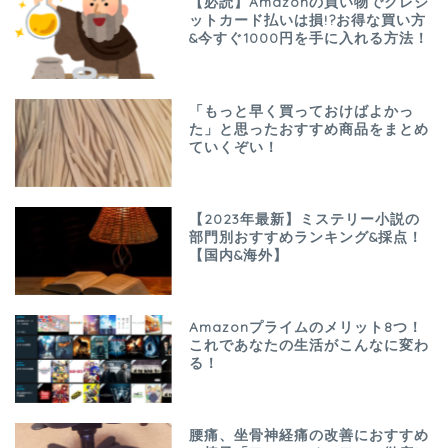
【必読】Amazonの買い物でクレジ
ットカード払いは損!?お得な買い方
&今すぐ1000円を手に入れる方法！
「もっと早く買っておけばよかっ
た」と思ったおすすめ商品をまとめ
ていくぞい！
【2023年最新】ミステリー小説の
部門別おすすめランキング&採点！
【国内&海外】
Amazonプライムのメリット8つ！
これであなたの生活がこんなに変わ
る！
腰痛、坐骨神経痛の改善におすすめ