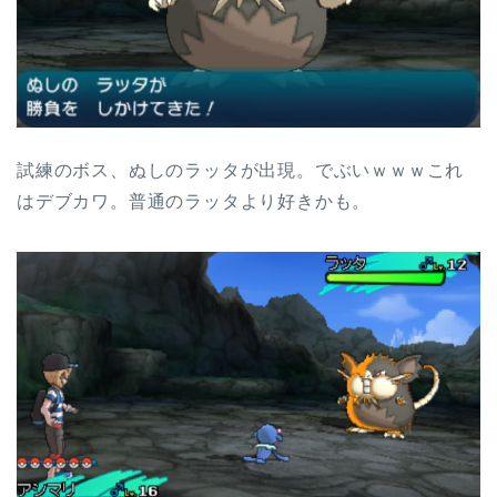
試練のボス、ぬしのラッタが出現。でぶいｗｗｗこれ
はデブカワ。普通のラッタより好きかも。