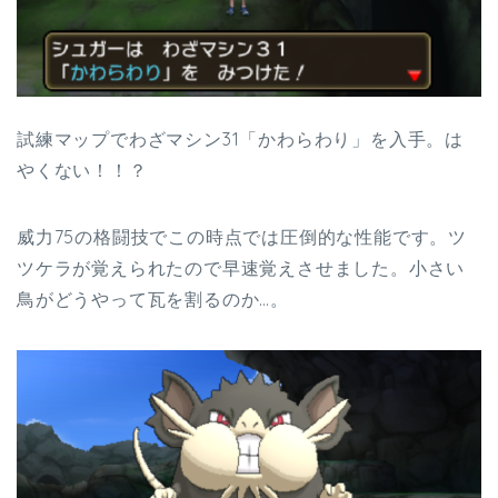
試練マップでわざマシン31「かわらわり」を入手。は
やくない！！？
威力75の格闘技でこの時点では圧倒的な性能です。ツ
ツケラが覚えられたので早速覚えさせました。小さい
鳥がどうやって瓦を割るのか…。