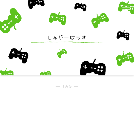
― TAG ―