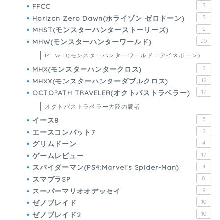
FFCC
3
Horizon Zero Dawn(ホライゾン ゼロドーン)
3
MHST(モンスターハンターストーリーズ)
2
MHW(モンスターハンターワールド)
25
MHWIB(モンスターハンターワールド：アイスボーン)
MHX(モンスターハンタークロス)
2
MHXX(モンスターハンターダブルクロス)
12
OCTOPATH TRAVELER(オクトパストラベラー)
17
オクトパストラベラー大陸の覇者
イース8
5
エースコンバット7
2
グリムドーン
4
ゲームレビュー
17
スパイダーマン(PS4:Marvel's Spider-Man)
4
スマブラSP
8
スーパーマリオオデッセイ
9
ゼノブレイド
10
ゼノブレイド2
10