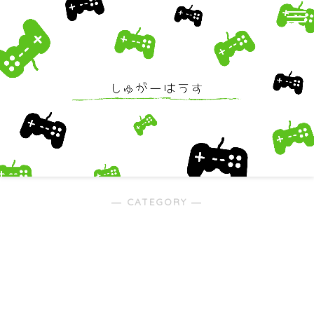
― CATEGORY ―