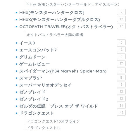
MHWIB(モンスターハンターワールド：アイスボーン)
MHX(モンスターハンタークロス)
2
MHXX(モンスターハンターダブルクロス)
12
OCTOPATH TRAVELER(オクトパストラベラー)
17
オクトパストラベラー大陸の覇者
イース8
5
エースコンバット7
2
グリムドーン
4
ゲームレビュー
17
スパイダーマン(PS4:Marvel's Spider-Man)
4
スマブラSP
8
スーパーマリオオデッセイ
9
ゼノブレイド
10
ゼノブレイド2
10
ゼルダの伝説 ブレス オブ ザ ワイルド
34
ドラゴンクエスト
49
ドラゴンクエスト10オフライン
ドラゴンクエスト11