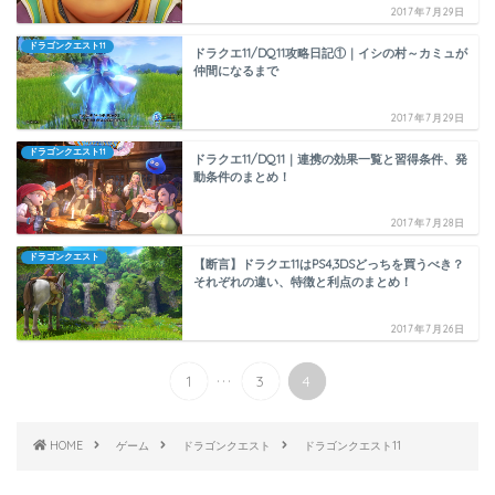
2017年7月29日
ドラゴンクエスト11
ドラクエ11/DQ11攻略日記①｜イシの村～カミュが
仲間になるまで
2017年7月29日
ドラゴンクエスト11
ドラクエ11/DQ11｜連携の効果一覧と習得条件、発
動条件のまとめ！
2017年7月28日
ドラゴンクエスト
【断言】ドラクエ11はPS4,3DSどっちを買うべき？
それぞれの違い、特徴と利点のまとめ！
2017年7月26日
...
1
3
4
HOME
ゲーム
ドラゴンクエスト
ドラゴンクエスト11