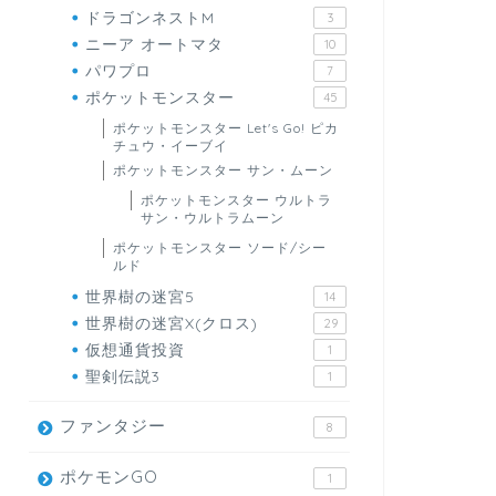
ドラゴンネストM
3
ニーア オートマタ
10
パワプロ
7
ポケットモンスター
45
ポケットモンスター Let's Go! ピカ
チュウ・イーブイ
ポケットモンスター サン・ムーン
ポケットモンスター ウルトラ
サン・ウルトラムーン
ポケットモンスター ソード/シー
ルド
世界樹の迷宮5
14
世界樹の迷宮X(クロス)
29
仮想通貨投資
1
聖剣伝説3
1
ファンタジー
8
ポケモンGO
1