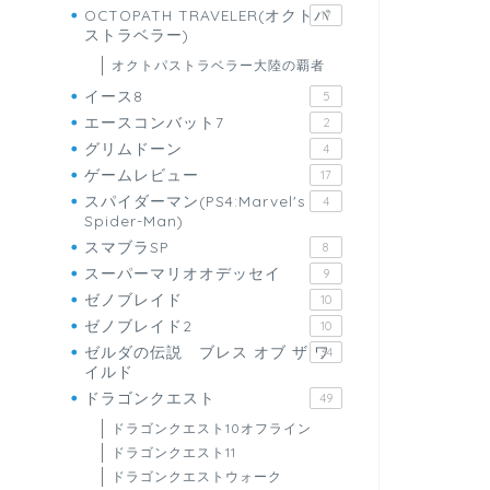
OCTOPATH TRAVELER(オクトパ
17
ストラベラー)
オクトパストラベラー大陸の覇者
イース8
5
エースコンバット7
2
グリムドーン
4
ゲームレビュー
17
スパイダーマン(PS4:Marvel's
4
Spider-Man)
スマブラSP
8
スーパーマリオオデッセイ
9
ゼノブレイド
10
ゼノブレイド2
10
ゼルダの伝説 ブレス オブ ザ ワ
34
イルド
ドラゴンクエスト
49
ドラゴンクエスト10オフライン
ドラゴンクエスト11
ドラゴンクエストウォーク