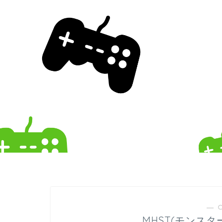
― 
MHST(モンス