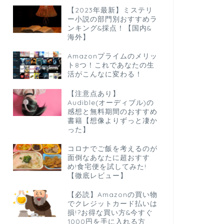
【2023年最新】ミステリ
ー小説の部門別おすすめラ
ンキング&採点！【国内&
海外】
Amazonプライムのメリッ
ト8つ！これであなたの生
活がこんなに変わる！
【注意点あり】
Audible(オーディブル)の
感想と無料期間のおすすめ
書籍【想像よりずっと凄か
った】
コロナでご飯を考えるのが
面倒なあなたに超おすす
め!食宅便を試してみた!
【徹底レビュー】
【必読】Amazonの買い物
でクレジットカード払いは
損!?お得な買い方&今すぐ
1000円を手に入れる方