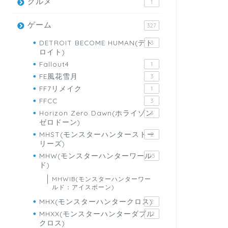
グルメ
1
ゲーム
327
DETROIT BECOME HUMAN(デト
3
ロイト)
Fallout4
1
FE風花雪月
3
FF7リメイク
1
FFCC
3
Horizon Zero Dawn(ホライゾン
3
ゼロドーン)
MHST(モンスターハンターストー
2
リーズ)
MHW(モンスターハンターワール
25
ド)
MHWIB(モンスターハンターワー
ルド：アイスボーン)
MHX(モンスターハンタークロス)
2
MHXX(モンスターハンターダブル
12
クロス)