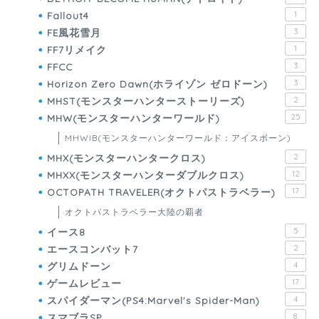
Fallout4
1
FE風花雪月
3
FF7リメイク
1
FFCC
3
Horizon Zero Dawn(ホライゾン ゼロドーン)
3
MHST(モンスターハンターストーリーズ)
2
MHW(モンスターハンターワールド)
25
MHWIB(モンスターハンターワールド：アイスボーン)
MHX(モンスターハンタークロス)
2
MHXX(モンスターハンターダブルクロス)
12
OCTOPATH TRAVELER(オクトパストラベラー)
17
オクトパストラベラー大陸の覇者
イース8
5
エースコンバット7
2
グリムドーン
4
ゲームレビュー
17
スパイダーマン(PS4:Marvel's Spider-Man)
4
スマブラSP
8