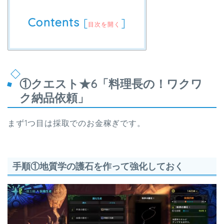
Contents
[
]
目次を開く
①クエスト★6「料理長の！ワクワ
ク納品依頼」
まず1つ目は採取でのお金稼ぎです。
手順①地質学の護石を作って強化しておく