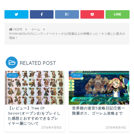
HOME
ゲーム
NintendoSwitch(ニンテンドースイッチ)が想像以上の神機だった！そう感じた最大の
理由！
RELATED POST
ゲーム
ゲーム
【レビュー】Tree Of
世界樹の迷宮5攻略日記①第一
Savior(オープンβ)をプレイし
階層ボス、ゴーレム攻略まで
た感想とおすすめできるプレ
イヤー層について
2016年9月8日
2016年8月4日