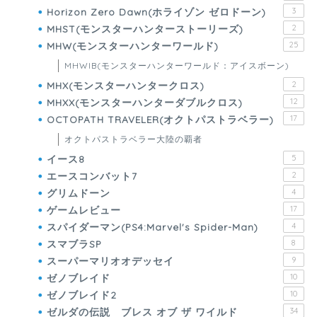
Horizon Zero Dawn(ホライゾン ゼロドーン)
3
MHST(モンスターハンターストーリーズ)
2
MHW(モンスターハンターワールド)
25
MHWIB(モンスターハンターワールド：アイスボーン)
MHX(モンスターハンタークロス)
2
MHXX(モンスターハンターダブルクロス)
12
OCTOPATH TRAVELER(オクトパストラベラー)
17
オクトパストラベラー大陸の覇者
イース8
5
エースコンバット7
2
グリムドーン
4
ゲームレビュー
17
スパイダーマン(PS4:Marvel's Spider-Man)
4
スマブラSP
8
スーパーマリオオデッセイ
9
ゼノブレイド
10
ゼノブレイド2
10
ゼルダの伝説 ブレス オブ ザ ワイルド
34