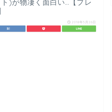
トロイト)が物凄く面白い…【プレ
】
2018年5月26日