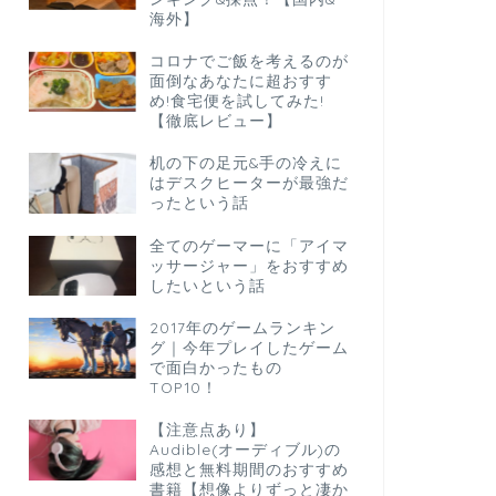
海外】
コロナでご飯を考えるのが
面倒なあなたに超おすす
め!食宅便を試してみた!
【徹底レビュー】
机の下の足元&手の冷えに
はデスクヒーターが最強だ
ったという話
全てのゲーマーに「アイマ
ッサージャー」をおすすめ
したいという話
2017年のゲームランキン
グ｜今年プレイしたゲーム
で面白かったもの
TOP10！
【注意点あり】
Audible(オーディブル)の
感想と無料期間のおすすめ
書籍【想像よりずっと凄か