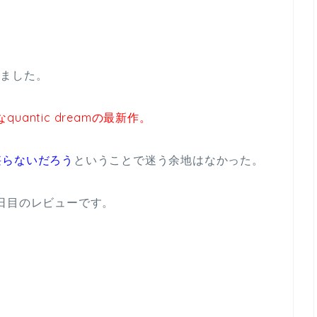
きました。
quantic dreamの最新作。
堪らないだろう
ということで迷う余地はなかった。
日目のレビューです。