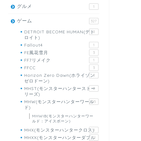
グルメ
1
ゲーム
327
DETROIT BECOME HUMAN(デト
3
ロイト)
Fallout4
1
FE風花雪月
3
FF7リメイク
1
FFCC
3
Horizon Zero Dawn(ホライゾン
3
ゼロドーン)
MHST(モンスターハンターストー
2
リーズ)
MHW(モンスターハンターワール
25
ド)
MHWIB(モンスターハンターワー
ルド：アイスボーン)
MHX(モンスターハンタークロス)
2
MHXX(モンスターハンターダブル
12