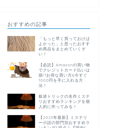
おすすめの記事
「もっと早く買っておけば
よかった」と思ったおすす
め商品をまとめていくぞ
い！
【必読】Amazonの買い物
でクレジットカード払いは
損!?お得な買い方&今すぐ
1000円を手に入れる方
法！
叙述トリックの名作ミステ
リおすすめランキングを個
人的に作ってみる！
【2023年最新】ミステリ
ー小説の部門別おすすめラ
ンキング&採点！【国内&