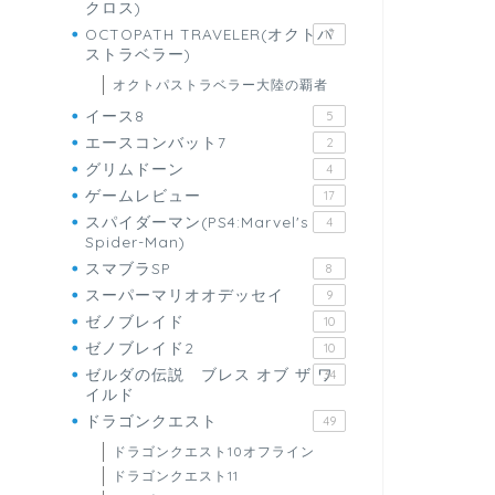
クロス)
OCTOPATH TRAVELER(オクトパ
17
ストラベラー)
オクトパストラベラー大陸の覇者
イース8
5
エースコンバット7
2
グリムドーン
4
ゲームレビュー
17
スパイダーマン(PS4:Marvel's
4
Spider-Man)
スマブラSP
8
スーパーマリオオデッセイ
9
ゼノブレイド
10
ゼノブレイド2
10
ゼルダの伝説 ブレス オブ ザ ワ
34
イルド
ドラゴンクエスト
49
ドラゴンクエスト10オフライン
ドラゴンクエスト11