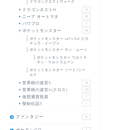
ドラゴンクエストウォーク
ドラゴンネストM
3
ニーア オートマタ
10
パワプロ
7
ポケットモンスター
45
ポケットモンスター Let's Go! ピカ
チュウ・イーブイ
ポケットモンスター サン・ムーン
ポケットモンスター ウルトラ
サン・ウルトラムーン
ポケットモンスター ソード/シー
ルド
世界樹の迷宮5
14
世界樹の迷宮X(クロス)
29
仮想通貨投資
1
聖剣伝説3
1
ファンタジー
8
ポケモンGO