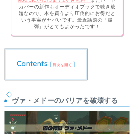
Audibleが10/3まで2ヶ月無料！
まだハード
カバーの新作もオーディオブックで聴き放
題なので、本を買うより圧倒的にお得だと
いう事実がヤバいです。最近話題の『爆
弾』がとてもよかったです！
Contents
[
]
目次を開く
ヴァ・メドーのバリアを破壊する