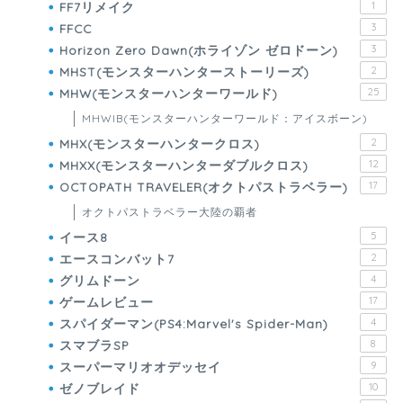
FF7リメイク
1
FFCC
3
Horizon Zero Dawn(ホライゾン ゼロドーン)
3
MHST(モンスターハンターストーリーズ)
2
MHW(モンスターハンターワールド)
25
MHWIB(モンスターハンターワールド：アイスボーン)
MHX(モンスターハンタークロス)
2
MHXX(モンスターハンターダブルクロス)
12
OCTOPATH TRAVELER(オクトパストラベラー)
17
オクトパストラベラー大陸の覇者
イース8
5
エースコンバット7
2
グリムドーン
4
ゲームレビュー
17
スパイダーマン(PS4:Marvel's Spider-Man)
4
スマブラSP
8
スーパーマリオオデッセイ
9
ゼノブレイド
10