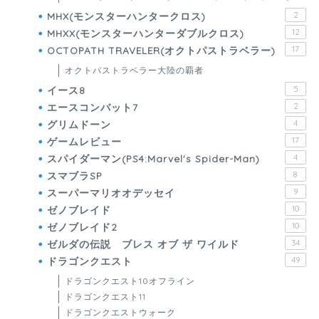
MHX(モンスターハンタークロス)
2
MHXX(モンスターハンターダブルクロス)
12
OCTOPATH TRAVELER(オクトパストラベラー)
17
オクトパストラベラー大陸の覇者
イース8
5
エースコンバット7
2
グリムドーン
4
ゲームレビュー
17
スパイダーマン(PS4:Marvel's Spider-Man)
4
スマブラSP
8
スーパーマリオオデッセイ
9
ゼノブレイド
10
ゼノブレイド2
10
ゼルダの伝説 ブレス オブ ザ ワイルド
34
ドラゴンクエスト
49
ドラゴンクエスト10オフライン
ドラゴンクエスト11
ドラゴンクエストウォーク