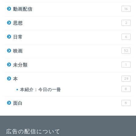
動画配信
16
思想
2
日常
6
映画
52
未分類
1
本
29
本紹介：今日の一冊
8
面白
8
広告の配信について