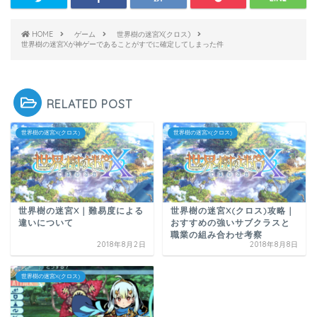
HOME
ゲーム
世界樹の迷宮X(クロス)
世界樹の迷宮Xが神ゲーであることがすでに確定してしまった件
RELATED POST
世界樹の迷宮X(クロス)
世界樹の迷宮X(クロス)
世界樹の迷宮X｜難易度による
世界樹の迷宮X(クロス)攻略｜
違いについて
おすすめの強いサブクラスと
職業の組み合わせ考察
2018年8月2日
2018年8月8日
世界樹の迷宮X(クロス)