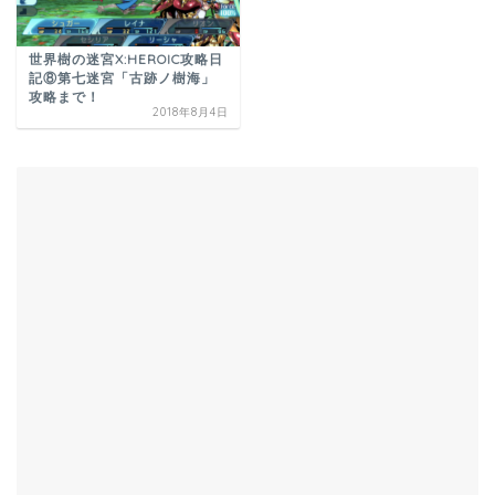
世界樹の迷宮X:HEROIC攻略日
記⑧第七迷宮「古跡ノ樹海」
攻略まで！
2018年8月4日