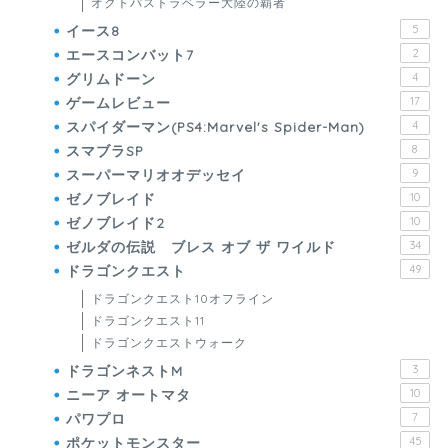
オクトパストラベラー大陸の覇者
イース8
5
エースコンバット7
2
グリムドーン
4
ゲームレビュー
17
スパイダーマン(PS4:Marvel's Spider-Man)
4
スマブラSP
8
スーパーマリオオデッセイ
9
ゼノブレイド
10
ゼノブレイド2
10
ゼルダの伝説 ブレス オブ ザ ワイルド
34
ドラゴンクエスト
49
ドラゴンクエスト10オフライン
ドラゴンクエスト11
ドラゴンクエストウォーク
ドラゴンネストM
3
ニーア オートマタ
10
パワプロ
7
ポケットモンスター
45