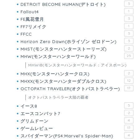
DETROIT BECOME HUMAN(デトロイト)
3
Fallout4
1
FE風花雪月
3
FF7リメイク
1
FFCC
3
Horizon Zero Dawn(ホライゾン ゼロドーン)
3
MHST(モンスターハンターストーリーズ)
2
MHW(モンスターハンターワールド)
25
MHWIB(モンスターハンターワールド：アイスボーン)
MHX(モンスターハンタークロス)
2
MHXX(モンスターハンターダブルクロス)
12
OCTOPATH TRAVELER(オクトパストラベラー)
17
オクトパストラベラー大陸の覇者
イース8
5
エースコンバット7
2
グリムドーン
4
ゲームレビュー
17
スパイダーマン(PS4:Marvel's Spider-Man)
4