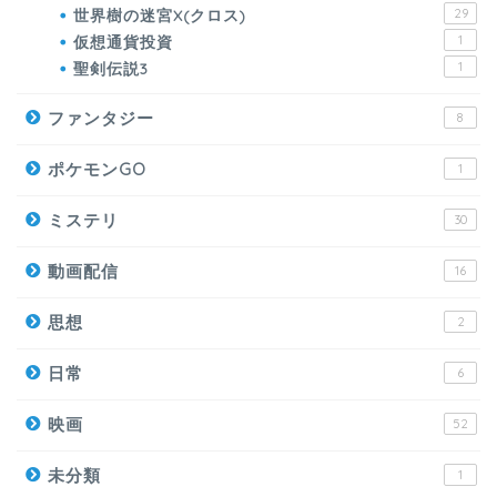
世界樹の迷宮X(クロス)
29
仮想通貨投資
1
聖剣伝説3
1
ファンタジー
8
ポケモンGO
1
ミステリ
30
動画配信
16
思想
2
日常
6
映画
52
未分類
1