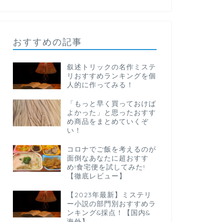
おすすめの記事
叙述トリックの名作ミステ
リおすすめランキングを個
人的に作ってみる！
「もっと早く買っておけば
よかった」と思ったおすす
め商品をまとめていくぞ
い！
コロナでご飯を考えるのが
面倒なあなたに超おすす
め!食宅便を試してみた!
【徹底レビュー】
【2023年最新】ミステリ
ー小説の部門別おすすめラ
ンキング&採点！【国内&
海外】