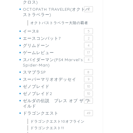
クロス)
OCTOPATH TRAVELER(オクトパ
17
ストラベラー)
オクトパストラベラー大陸の覇者
イース8
5
エースコンバット7
2
グリムドーン
4
ゲームレビュー
17
スパイダーマン(PS4:Marvel's
4
Spider-Man)
スマブラSP
8
スーパーマリオオデッセイ
9
ゼノブレイド
10
ゼノブレイド2
10
ゼルダの伝説 ブレス オブ ザ ワ
34
イルド
ドラゴンクエスト
49
ドラゴンクエスト10オフライン
ドラゴンクエスト11