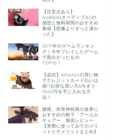
【注意点あり】
Audible(オーディブル)の
感想と無料期間のおすすめ
書籍【想像よりずっと凄か
った】
2017年のゲームランキン
グ｜今年プレイしたゲーム
で面白かったもの
TOP10！
【必読】Amazonの買い物
でクレジットカード払いは
損!?お得な買い方&今すぐ
1000円を手に入れる方
法！
腰痛、坐骨神経痛の改善に
おすすめの椅子「アーユル
チェアー」徹底レビュー
【実際に使ってみてのメリ
ットとデメリットまとめ】