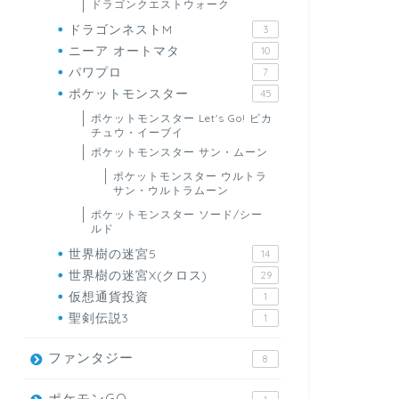
ドラゴンクエストウォーク
ドラゴンネストM
3
ニーア オートマタ
10
パワプロ
7
ポケットモンスター
45
ポケットモンスター Let's Go! ピカ
チュウ・イーブイ
ポケットモンスター サン・ムーン
ポケットモンスター ウルトラ
サン・ウルトラムーン
ポケットモンスター ソード/シー
ルド
世界樹の迷宮5
14
世界樹の迷宮X(クロス)
29
仮想通貨投資
1
聖剣伝説3
1
ファンタジー
8
ポケモンGO