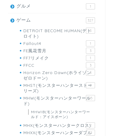
グルメ
1
ゲーム
327
DETROIT BECOME HUMAN(デト
3
ロイト)
Fallout4
1
FE風花雪月
3
FF7リメイク
1
FFCC
3
Horizon Zero Dawn(ホライゾン
3
ゼロドーン)
MHST(モンスターハンターストー
2
リーズ)
MHW(モンスターハンターワール
25
ド)
MHWIB(モンスターハンターワー
ルド：アイスボーン)
MHX(モンスターハンタークロス)
2
MHXX(モンスターハンターダブル
12