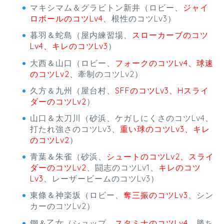
マキシマム＆グラビトン新井（ロビー、
ジャイ
ロボールのコツLv4
、根性のコツLv3）
暮羽＆蛇島（屋内練習場、
スローカーブのコツ
Lv4、キレのコツLv3
）
大西＆山口（ロビー、
フォークのコツLv4、球速
のコツLv2
、牽制のコツLv2）
久方＆九州（屋台村、
SFFのコツLv3、Hスライ
ダーのコツLv2
）
山口＆太刀川（砂浜、ケガしにくさのコツLv4、
打たれ強さのコツLv3、
重い球のコツLv3、キレ
のコツLv2
）
青葉＆朱雀（砂浜、
シュートのコツLv2、スライ
ダーのコツLv2
、闘志のコツLv1、
キレのコツ
Lv3
、レーザービームのコツLv3）
東條＆神楽坂（ロビー、
奪三振のコツLv3
、シン
カーのコツLv2）
鋼＆乙女（ショップ、
スタミナのコツLv4
、勝ち