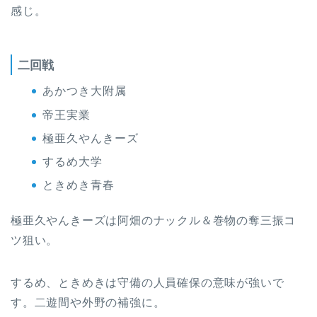
感じ。
二回戦
あかつき大附属
帝王実業
極亜久やんきーズ
するめ大学
ときめき青春
極亜久やんきーズは阿畑のナックル＆巻物の奪三振コ
ツ狙い。
するめ、ときめきは守備の人員確保の意味が強いで
す。二遊間や外野の補強に。