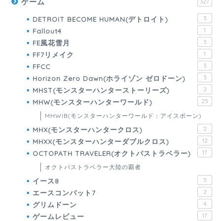
ゲーム
327
DETROIT BECOME HUMAN(デトロイト)
3
Fallout4
1
FE風花雪月
3
FF7リメイク
1
FFCC
3
Horizon Zero Dawn(ホライゾン ゼロドーン)
3
MHST(モンスターハンターストーリーズ)
2
MHW(モンスターハンターワールド)
25
MHWIB(モンスターハンターワールド：アイスボーン)
MHX(モンスターハンタークロス)
2
MHXX(モンスターハンターダブルクロス)
12
OCTOPATH TRAVELER(オクトパストラベラー)
17
オクトパストラベラー大陸の覇者
イース8
5
エースコンバット7
2
グリムドーン
4
ゲームレビュー
17