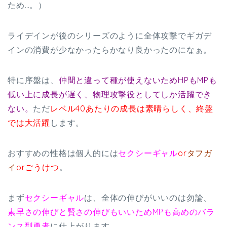
ため…。）
ライデインが後のシリーズのように全体攻撃でギガデ
インの消費が少なかったらかなり良かったのになぁ。
特に序盤は、
仲間と違って種が使えないためHPもMPも
低い上に成長が遅く、物理攻撃役としてしか活躍でき
ない。
ただ
レベル40あたりの成長は素晴らしく、終盤
では大活躍
します。
おすすめの性格は個人的には
セクシーギャル
or
タフガ
イ
orごうけつ
。
まず
セクシーギャル
は、全体の伸びがいいのは勿論、
素早さの伸びと賢さの伸びもいいためMPも高めのバラ
ンス型勇者
に仕上がります。