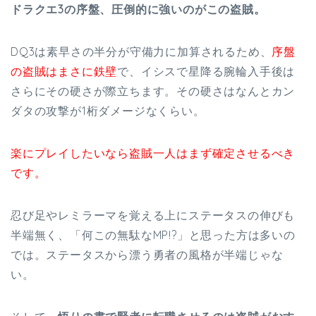
ドラクエ3の序盤、圧倒的に強いのがこの盗賊。
DQ3は素早さの半分が守備力に加算されるため、
序盤
の盗賊はまさに鉄壁
で、イシスで星降る腕輪入手後は
さらにその硬さが際立ちます。その硬さはなんとカン
ダタの攻撃が1桁ダメージなくらい。
楽にプレイしたいなら盗賊一人はまず確定させるべき
です。
忍び足やレミラーマを覚える上にステータスの伸びも
半端無く、「何この無駄なMP!?」と思った方は多いの
では。ステータスから漂う勇者の風格が半端じゃな
い。