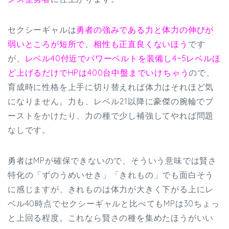
セクシーギャルは
勇者の強みである力と体力の伸びが
弱いところが短所で、相性も正直良くないほう
です
が、
レベル40付近でパワーベルトを装備し4~5レベルほ
ど上げるだけでHPは400台中盤までいけちゃう
ので、
育成時に性格を上手に切り替えれば体力はそれほど気
になりません。力も、レベル21以降に豪傑の腕輪でブ
ーストをかけたり、力の種で少し補強してやれば問題
なしです。
勇者はMPが確保できないので、そういう意味では賢さ
特化の「ずのうめいせき」「きれもの」でも面白そう
に感じますが、きれものは体力が大きく下がる上にレ
ベル40時点でセクシーギャルと比べてもMPは30ちょっ
と上回る程度。これなら賢さの種を集めたほうがいい